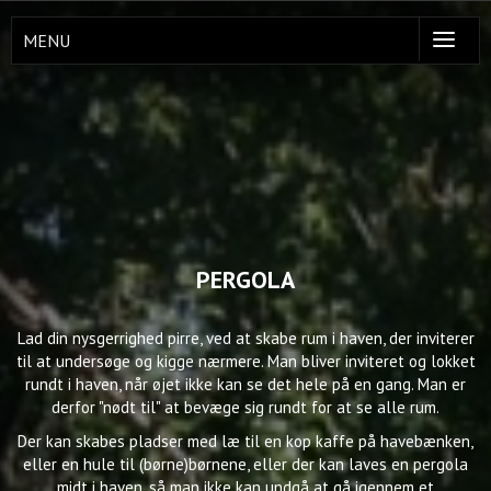
MENU
PERGOLA
Lad din nysgerrighed pirre, ved at skabe rum i haven, der inviterer
til at undersøge og kigge nærmere. Man bliver inviteret og lokket
rundt i haven, når øjet ikke kan se det hele på en gang. Man er
derfor "nødt til" at bevæge sig rundt for at se alle rum.
Der kan skabes pladser med læ til en kop kaffe på havebænken,
eller en hule til (børne)børnene, eller der kan laves en pergola
midt i haven, så man ikke kan undgå at gå igennem et