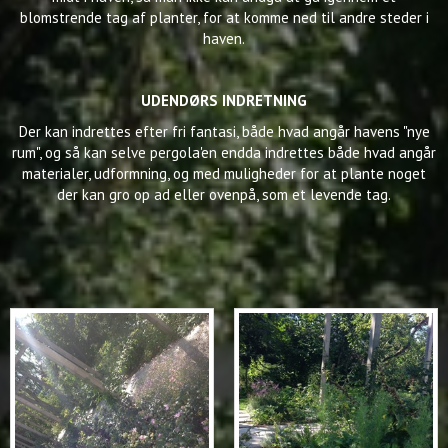
blomstrende tag af planter, for at komme ned til andre steder i
haven.
UDENDØRS INDRETNING
Der kan indrettes efter fri fantasi, både hvad angår havens "nye
rum", og så kan selve pergola'en endda indrettes både hvad angår
materialer, udformning, og med muligheder for at plante noget
der kan gro op ad eller ovenpå, som et levende tag.